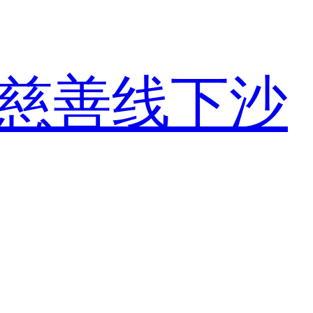
慈善
线下沙